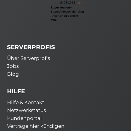
18.02.2022
mehr
Super Anbieter
Super Anbieter, der allen
Ansprüchen gerecht
wird.
SERVERPROFIS
Über Serverprofis
Jobs
Blog
HILFE
Hilfe & Kontakt
Netzwerkstatus
Kundenportal
Verträge hier kündigen