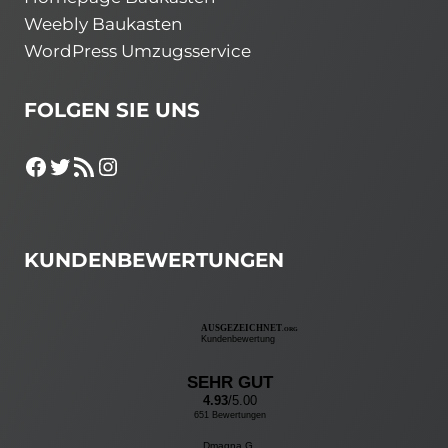
Weebly Baukasten
WordPress Umzugsservice
FOLGEN SIE UNS
Facebook
Twitter
RSS-Feed
Instagram
KUNDENBEWERTUNGEN
AUSGEZEICHNET
.ORG
Kundenbewertung
SEHR GUT
4.93
/5.00
651 Bewertungen
Dmagna G...