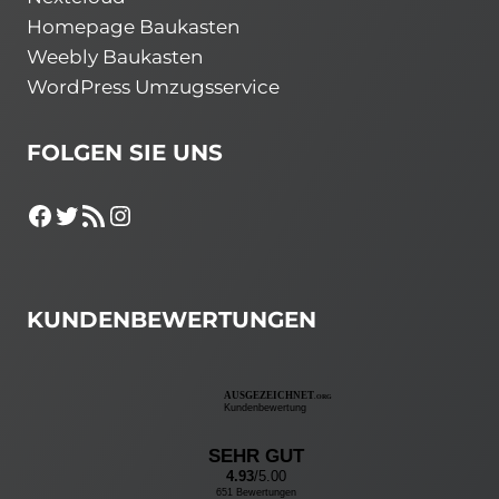
Homepage Baukasten
Weebly Baukasten
WordPress Umzugsservice
FOLGEN SIE UNS
Facebook
Twitter
RSS-Feed
Instagram
KUNDENBEWERTUNGEN
AUSGEZEICHNET
.ORG
Kundenbewertung
SEHR GUT
4.93
/5.00
651 Bewertungen