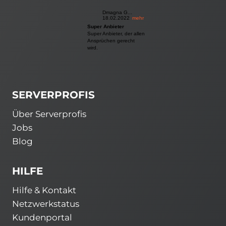
Dmagna G...
18.02.2022
mehr
Super Anbieter
Super Anbieter, der allen
Ansprüchen gerecht
wird.
SERVERPROFIS
Über Serverprofis
Jobs
Blog
HILFE
Hilfe & Kontakt
Netzwerkstatus
Kundenportal