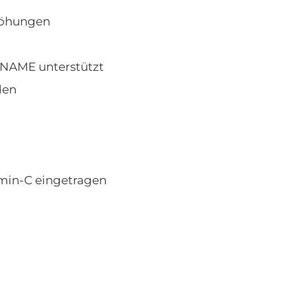
rhöhungen
CNAME unterstützt
den
min-C eingetragen