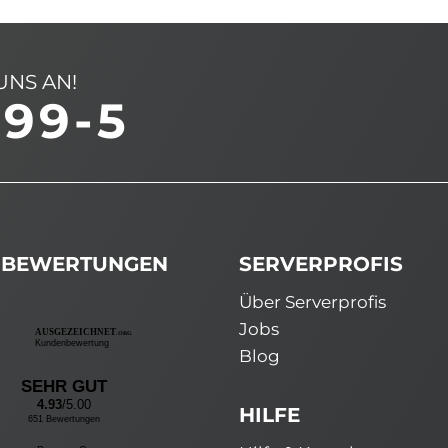
UNS AN!
499-5
BEWERTUNGEN
SERVERPROFIS
Über Serverprofis
Jobs
AUSGEZEICHNET
.ORG
Kundenbewertung
Blog
SEHR GUT
4.93
/5.00
HILFE
651 Bewertungen