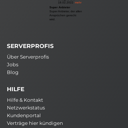
18.02.2022
mehr
Super Anbieter
Super Anbieter, der allen
Ansprüchen gerecht
wird.
SERVERPROFIS
Über Serverprofis
Jobs
Blog
HILFE
Hilfe & Kontakt
Netzwerkstatus
Kundenportal
Verträge hier kündigen