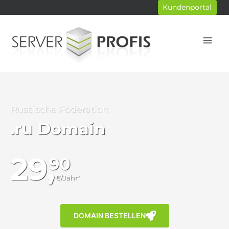
Zum
Kundenportal
Inhalt
springen
Russische Föderation
.ru Domain
29,
90
€/Jahr*
DOMAIN BESTELLEN