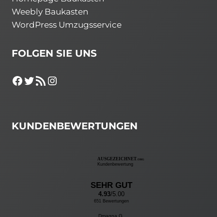
Weebly Baukasten
WordPress Umzugsservice
FOLGEN SIE UNS
Facebook
Twitter
RSS-Feed
Instagram
KUNDENBEWERTUNGEN
AUSGEZEICHNET
.ORG
Kundenbewertung
SEHR GUT
4.93
/5.00
651 Bewertungen
Dmagna G...